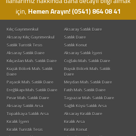
İlanlarımız hakkında daha detaylı bilgi almak
için,
Hemen Arayın! (0541) 864 08 41
Kılıç Gayrimenkul
Aksaray Satılık Daire
Aksaray Kılıç Gayrimenkul
Satılık Daire
Satılık Turistik Tesis
Satılık Konut
Aksaray Satılık Daire
Aksaray Satılık İşyeri
Kılıçaslan Mah. Satılık Daire
Coğlaki Mah. Satılık Daire
Küçük Bölcek Mah. Satılık
Büyük Bölcek Mah. Satılık
Daire
Daire
Paşacık Mah. Satılık Daire
Meydan Mah. Satılık Daire
Ereğlikapı Mah. Satılık Daire
Fatih Mah. Satılık Daire
Pınar Mah. Satılık Daire
Taşpazar Mah. Satılık Daire
Aksaray Satılık Arsa
Sağlık Köyü Satılık Arsa
Topakkaya Satılık Arsa
Aksaray Kiralık Daire
Kiralık İşyeri
Kiralık Arsa
Kiralık Turistik Tesis
Kiralık Konut